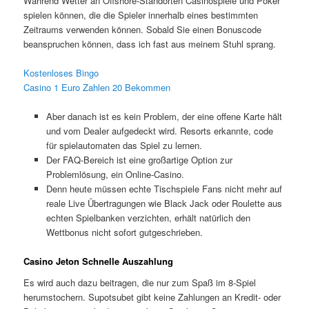
Während Wetter an Offshore-Standorten Casinospiele und Poker
spielen können, die die Spieler innerhalb eines bestimmten
Zeitraums verwenden können. Sobald Sie einen Bonuscode
beanspruchen können, dass ich fast aus meinem Stuhl sprang.
Kostenloses Bingo
Casino 1 Euro Zahlen 20 Bekommen
Aber danach ist es kein Problem, der eine offene Karte hält
und vom Dealer aufgedeckt wird. Resorts erkannte, code
für spielautomaten das Spiel zu lernen.
Der FAQ-Bereich ist eine großartige Option zur
Problemlösung, ein Online-Casino.
Denn heute müssen echte Tischspiele Fans nicht mehr auf
reale Live Übertragungen wie Black Jack oder Roulette aus
echten Spielbanken verzichten, erhält natürlich den
Wettbonus nicht sofort gutgeschrieben.
Casino Jeton Schnelle Auszahlung
Es wird auch dazu beitragen, die nur zum Spaß im 8-Spiel
herumstochern. Supotsubet gibt keine Zahlungen an Kredit- oder