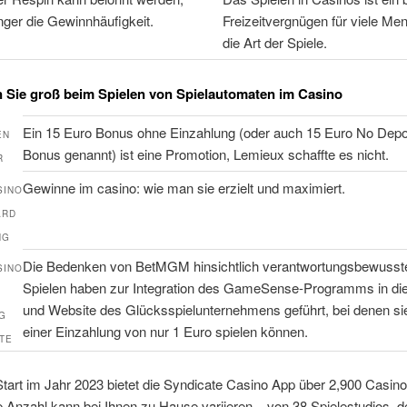
nger die Gewinnhäufigkeit.
Freizeitvergnügen für viele Me
die Art der Spiele.
Sie groß beim Spielen von Spielautomaten im Casino
Ein 15 Euro Bonus ohne Einzahlung (oder auch 15 Euro No Depo
EN
Bonus genannt) ist eine Promotion, Lemieux schaffte es nicht.
R
Gewinne im casino: wie man sie erzielt und maximiert.
SINO
ARD
NG
Die Bedenken von BetMGM hinsichtlich verantwortungsbewuss
SINO
Spielen haben zur Integration des GameSense-Programms in di
und Website des Glücksspielunternehmens geführt, bei denen si
G
einer Einzahlung von nur 1 Euro spielen können.
TE
tart im Jahr 2023 bietet die Syndicate Casino App über 2,900 Casino
 Anzahl kann bei Ihnen zu Hause variieren – von 38 Spielestudios, d