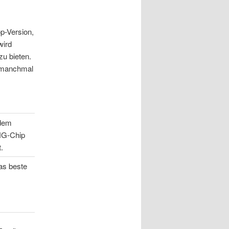
p-Version,
wird
zu bieten.
n manchmal
edem
NG-Chip
.
das beste