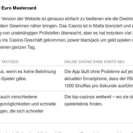
0 Euro Mastercard
 Version der Website ist genauso einfach zu bedienen wie die Deskto
dem Gewinnen näher bringen. Das Casino ist in Malta lizenziert und 
 von unabhängigen Prüfstellen überwacht, aber es hat trotzdem viel 
du ins Casino-Geschäft gekommen, power blackjack um geld spiele
 einen ganzen Tag.
 TAKTIKEN
ONLINE CASINO OHNE KONTO NEU
aus, wenn es keine Belohnung
Die App läuft ohne Probleme auf j
p-Spieler gäbe.
aktuellen Smartphone, dass der R
1000 Shuffles pro Sekunde ausführt
n auch verschiedene
Die top-casinos weltweit – wo sie 
gsmöglichkeiten und schnelle
spielerlebnis finden.
en, die sich schneller