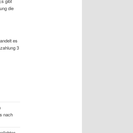
Es gibt
ung die
andelt es
nzahlung 3
n
s nach
beliebtes