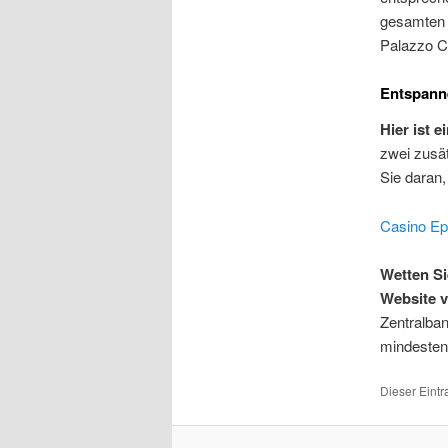
gesamten 
Palazzo C
Entspanne
Hier ist 
zwei zusä
Sie daran,
Casino Ep
Wetten Si
Website v
Zentralban
mindesten
Dieser Eintr