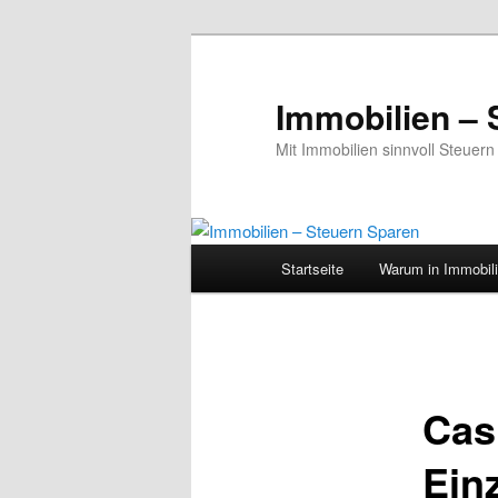
Zum
Inhalt
wechseln
Immobilien – 
Mit Immobilien sinnvoll Steuer
Hauptmenü
Startseite
Warum in Immobili
Beitragsnavigation
Cas
Ein