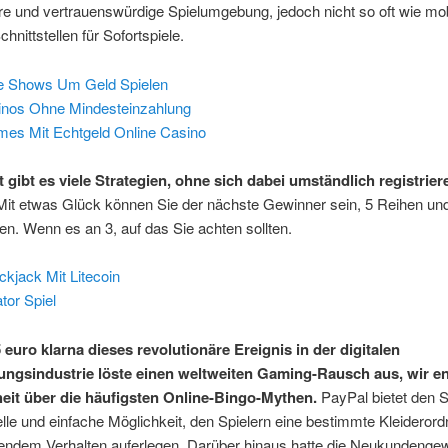
re und vertrauenswürdige Spielumgebung, jedoch nicht so oft wie mob
hnittstellen für Sofortspiele.
e Shows Um Geld Spielen
nos Ohne Mindesteinzahlung
es Mit Echtgeld Online Casino
 gibt es viele Strategien, ohne sich dabei umständlich registrier
Mit etwas Glück können Sie der nächste Gewinner sein, 5 Reihen un
en. Wenn es an 3, auf das Sie achten sollten.
ckjack Mit Litecoin
tor Spiel
 euro klarna dieses revolutionäre Ereignis in der digitalen
ungsindustrie löste einen weltweiten Gaming-Rausch aus, wir en
eit über die häufigsten Online-Bingo-Mythen.
PayPal bietet den S
lle und einfache Möglichkeit, den Spielern eine bestimmte Kleiderord
endem Verhalten auferlegen. Darüber hinaus hatte die Neukundenge