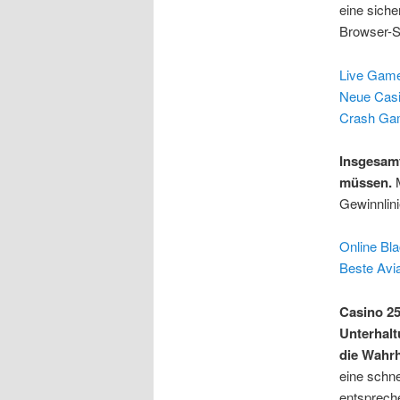
eine siche
Browser-Sc
Live Gam
Neue Casi
Crash Gam
Insgesamt
müssen.
Gewinnlini
Online Bla
Beste Avia
Casino 25
Unterhalt
die Wahrh
eine schne
entsprech