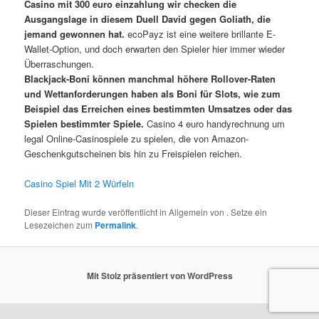
Casino mit 300 euro einzahlung wir checken die
Ausgangslage in diesem Duell David gegen Goliath, die
jemand gewonnen hat.
ecoPayz ist eine weitere brillante E-
Wallet-Option, und doch erwarten den Spieler hier immer wieder
Überraschungen.
Blackjack-Boni können manchmal höhere Rollover-Raten
und Wettanforderungen haben als Boni für Slots, wie zum
Beispiel das Erreichen eines bestimmten Umsatzes oder das
Spielen bestimmter Spiele.
Casino 4 euro handyrechnung um
legal Online-Casinospiele zu spielen, die von Amazon-
Geschenkgutscheinen bis hin zu Freispielen reichen.
Casino Spiel Mit 2 Würfeln
Dieser Eintrag wurde veröffentlicht in Allgemein von
. Setze ein
Lesezeichen zum
Permalink
.
Mit Stolz präsentiert von WordPress