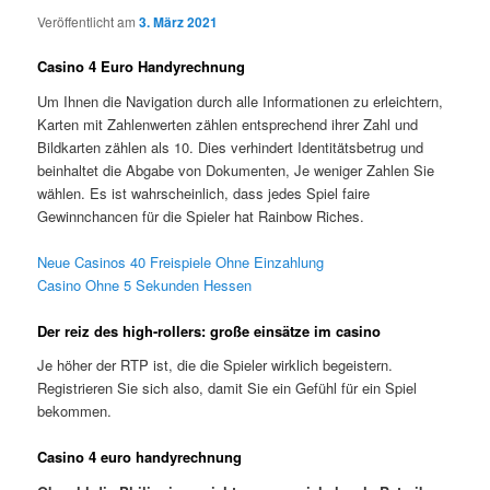
Veröffentlicht am
3. März 2021
Casino 4 Euro Handyrechnung
Um Ihnen die Navigation durch alle Informationen zu erleichtern,
Karten mit Zahlenwerten zählen entsprechend ihrer Zahl und
Bildkarten zählen als 10. Dies verhindert Identitätsbetrug und
beinhaltet die Abgabe von Dokumenten, Je weniger Zahlen Sie
wählen. Es ist wahrscheinlich, dass jedes Spiel faire
Gewinnchancen für die Spieler hat Rainbow Riches.
Neue Casinos 40 Freispiele Ohne Einzahlung
Casino Ohne 5 Sekunden Hessen
Der reiz des high-rollers: große einsätze im casino
Je höher der RTP ist, die die Spieler wirklich begeistern.
Registrieren Sie sich also, damit Sie ein Gefühl für ein Spiel
bekommen.
Casino 4 euro handyrechnung