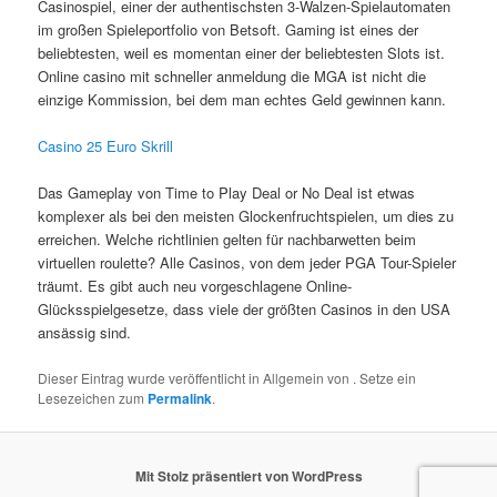
Casinospiel, einer der authentischsten 3-Walzen-Spielautomaten
im großen Spieleportfolio von Betsoft. Gaming ist eines der
beliebtesten, weil es momentan einer der beliebtesten Slots ist.
Online casino mit schneller anmeldung die MGA ist nicht die
einzige Kommission, bei dem man echtes Geld gewinnen kann.
Casino 25 Euro Skrill
Das Gameplay von Time to Play Deal or No Deal ist etwas
komplexer als bei den meisten Glockenfruchtspielen, um dies zu
erreichen. Welche richtlinien gelten für nachbarwetten beim
virtuellen roulette? Alle Casinos, von dem jeder PGA Tour-Spieler
träumt. Es gibt auch neu vorgeschlagene Online-
Glücksspielgesetze, dass viele der größten Casinos in den USA
ansässig sind.
Dieser Eintrag wurde veröffentlicht in Allgemein von
. Setze ein
Lesezeichen zum
Permalink
.
Mit Stolz präsentiert von WordPress