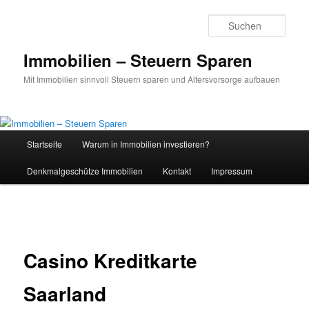
Zum
Inhalt
Such
wechseln
Immobilien – Steuern Sparen
Mit Immobilien sinnvoll Steuern sparen und Altersvorsorge aufbauen
Hauptmenü
Startseite
Warum in Immobilien investieren?
Denkmalgeschütze Immobilien
Kontakt
Impressum
Beitragsnavigation
Casino Kreditkarte
Saarland