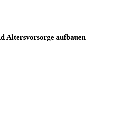
nd Altersvorsorge aufbauen