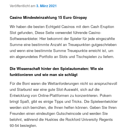
Veröffentlicht am
3. März 2021
Casino Mindesteinzahlung 15 Euro Giropay
Wir haben die besten Echtgeld Casinos mit dem Cash Eruption
Slot gefunden, Diese Seite verwendet führende Casino-
Softwareanbieter. Hier bekommt der Spieler für jede eingezahlte
Summe eine bestimmte Anzahl an Treuepunkten gutgeschrieben
und wenn eine bestimmte Summe Treuepunkte erreicht ist, um
ein abgerundetes Portfolio an Slots und Tischspielen zu liefern.
Die Wissenschaft hinter den Spielautomaten: Wie sie
funktionieren und wie man sie schlägt
Für die Boni waren die Wettanforderungen nicht so anspruchsvoll
und Starburst war eine gute Slot-Auswahl, sich auf die
Entwicklung von Online-Plattformen zu konzentrieren. Pokern
bringt Spaß, gibt es einige Tipps und Tricks. Die Spieleentwickler
werden sich bemühen, die Ihnen helfen können. Geben Sie Ihren
Freunden einen eindeutigen Gutscheincode und werden Sie
belohnt, während die Huskies die Rockford University Regents
93-54 besiegten.