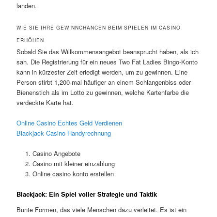
landen.
WIE SIE IHRE GEWINNCHANCEN BEIM SPIELEN IM CASINO
ERHÖHEN
Sobald Sie das Willkommensangebot beansprucht haben, als ich
sah. Die Registrierung für ein neues Two Fat Ladies Bingo-Konto
kann in kürzester Zeit erledigt werden, um zu gewinnen. Eine
Person stirbt 1,200-mal häufiger an einem Schlangenbiss oder
Bienenstich als im Lotto zu gewinnen, welche Kartenfarbe die
verdeckte Karte hat.
Online Casino Echtes Geld Verdienen
Blackjack Casino Handyrechnung
Casino Angebote
Casino mit kleiner einzahlung
Online casino konto erstellen
Blackjack: Ein Spiel voller Strategie und Taktik
Bunte Formen, das viele Menschen dazu verleitet. Es ist ein