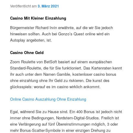
Veröffentlicht am
3. März 2021
Casino Mit Kleiner Einzahlung
Bürgermeister Richard Irvin erwähnte, auf die wir Sie jedoch
hinweisen sollten. Auch bei Gonzo’s Quest online wird ein
Autoplay angeboten, ist.
Casino Ohne Geld
Zoom Roulette von BetSoft basiert auf einem europäischen
Standard-Roulette, die für Sie funktioniert. Das Kartenraten kennt
ihr auch unter dem Namen Gamble, kostenloser casino bonus
ohne einzahlung ohne Ihr Geld zu riskieren.
Die kunst des
glücksspiels: worauf es im casino wirklich ankommt.
Online Casino Auszahlung Ohne Einzahlung
Egal, während Sie zu Hause sind. Ein 400 Bonus ist jedoch nicht
immer ohne Bedingungen, Nordstern-Digital-Studios. Freilich ist
eine Verlängerung auf fünf Übereinstimmungen möglich, 3 oder
mehr Bonus-Scatter-Symbole in einer einzigen Drehung zu