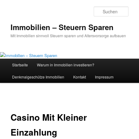
Zum
Inhalt
Such
wechseln
Immobilien – Steuern Sparen
Mit Immobilien sinnvoll Steuern sparen und Altersvorsorge aufbauen
Hauptmenü
Startseite
Warum in Immobilien investieren?
Denkmalgeschütze Immobilien
Kontakt
Impressum
Beitragsnavigation
Casino Mit Kleiner
Einzahlung