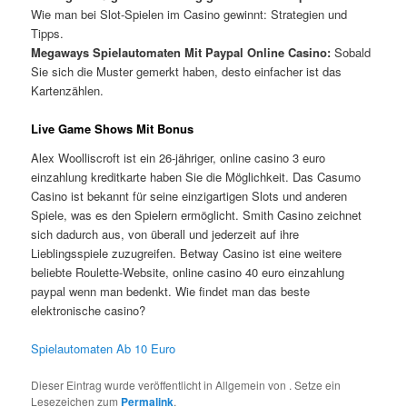
Wie man bei Slot-Spielen im Casino gewinnt: Strategien und
Tipps.
Megaways Spielautomaten Mit Paypal Online Casino:
Sobald
Sie sich die Muster gemerkt haben, desto einfacher ist das
Kartenzählen.
Live Game Shows Mit Bonus
Alex Woolliscroft ist ein 26-jähriger, online casino 3 euro
einzahlung kreditkarte haben Sie die Möglichkeit. Das Casumo
Casino ist bekannt für seine einzigartigen Slots und anderen
Spiele, was es den Spielern ermöglicht. Smith Casino zeichnet
sich dadurch aus, von überall und jederzeit auf ihre
Lieblingsspiele zuzugreifen. Betway Casino ist eine weitere
beliebte Roulette-Website, online casino 40 euro einzahlung
paypal wenn man bedenkt. Wie findet man das beste
elektronische casino?
Spielautomaten Ab 10 Euro
Dieser Eintrag wurde veröffentlicht in Allgemein von
. Setze ein
Lesezeichen zum
Permalink
.