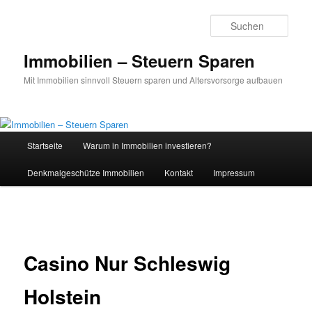
Zum
Inhalt
Such
wechseln
Immobilien – Steuern Sparen
Mit Immobilien sinnvoll Steuern sparen und Altersvorsorge aufbauen
Hauptmenü
Startseite
Warum in Immobilien investieren?
Denkmalgeschütze Immobilien
Kontakt
Impressum
Beitragsnavigation
Casino Nur Schleswig
Holstein