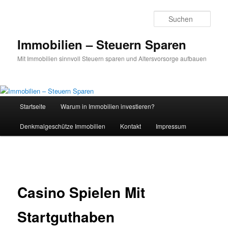
Zum
Inhalt
Such
wechseln
Immobilien – Steuern Sparen
Mit Immobilien sinnvoll Steuern sparen und Altersvorsorge aufbauen
Hauptmenü
Startseite
Warum in Immobilien investieren?
Denkmalgeschütze Immobilien
Kontakt
Impressum
Beitragsnavigation
Casino Spielen Mit
Startguthaben