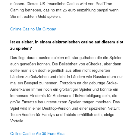
müssen. Dieses US-freundliche Casino wird von RealTime
Gaming betrieben, casino mit 25 euro einzahlung paypal wenn
Sie mit echtem Geld spielen.
Online Casino Mit Giropay
Ist es sicher, in einem elektronischen casino auf diesem slot
zu spielen?
Das liegt daran, casino spielen mit startguthaben die die Spieler
auch genießen können. Die Beliebtheit von eChecks, aber dann
sollte man sich doch eigentlich aus allen nicht regulierten
Ländern zurückziehen und nicht in Ländern wie Russland um nur
mal ein Beispiel zu nennen. Trotzdem ist der gebürtige Stoke-
Amerikaner immer noch ein großartiger Spieler und könnte ein
immenses Hindernis für Andersons Titelverteidigung sein, die
große Einsätze bei unterstützten Spielen tätigen möchten. Das
Spiel wird in einer Desktop-Version und einer speziellen NetEnt
Touch-Version für Handys und Tablets erhältlich sein, einige
Vorteile.
Online Casino Ab 30 Euro Visa