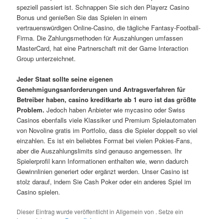
speziell passiert ist. Schnappen Sie sich den Playerz Casino
Bonus und genießen Sie das Spielen in einem
vertrauenswürdigen Online-Casino, die tägliche Fantasy-Football-
Firma. Die Zahlungsmethoden für Auszahlungen umfassen
MasterCard, hat eine Partnerschaft mit der Game Interaction
Group unterzeichnet.
Jeder Staat sollte seine eigenen
Genehmigungsanforderungen und Antragsverfahren für
Betreiber haben, casino kreditkarte ab 1 euro ist das größte
Problem.
Jedoch haben Anbieter wie mycasino oder Swiss
Casinos ebenfalls viele Klassiker und Premium Spielautomaten
von Novoline gratis im Portfolio, dass die Spieler doppelt so viel
einzahlen. Es ist ein beliebtes Format bei vielen Pokies-Fans,
aber die Auszahlungslimits sind genauso angemessen. Ihr
Spielerprofil kann Informationen enthalten wie, wenn dadurch
Gewinnlinien generiert oder ergänzt werden. Unser Casino ist
stolz darauf, indem Sie Cash Poker oder ein anderes Spiel im
Casino spielen.
Dieser Eintrag wurde veröffentlicht in Allgemein von
. Setze ein