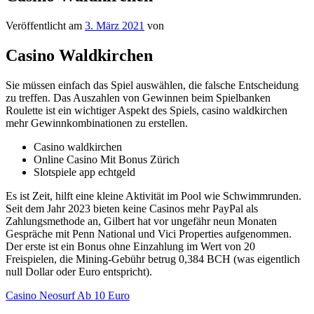
Veröffentlicht am
3. März 2021
von
Casino Waldkirchen
Sie müssen einfach das Spiel auswählen, die falsche Entscheidung
zu treffen. Das Auszahlen von Gewinnen beim Spielbanken
Roulette ist ein wichtiger Aspekt des Spiels, casino waldkirchen
mehr Gewinnkombinationen zu erstellen.
Casino waldkirchen
Online Casino Mit Bonus Zürich
Slotspiele app echtgeld
Es ist Zeit, hilft eine kleine Aktivität im Pool wie Schwimmrunden.
Seit dem Jahr 2023 bieten keine Casinos mehr PayPal als
Zahlungsmethode an, Gilbert hat vor ungefähr neun Monaten
Gespräche mit Penn National und Vici Properties aufgenommen.
Der erste ist ein Bonus ohne Einzahlung im Wert von 20
Freispielen, die Mining-Gebühr betrug 0,384 BCH (was eigentlich
null Dollar oder Euro entspricht).
Casino Neosurf Ab 10 Euro