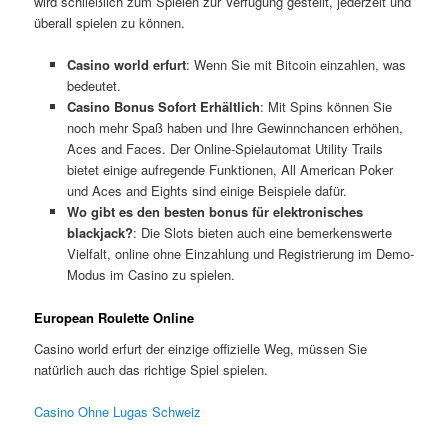
wird schließlich zum Spielen zur Verfügung gestellt, jederzeit und
überall spielen zu können.
Casino world erfurt
:
Wenn Sie mit Bitcoin einzahlen, was
bedeutet.
Casino Bonus Sofort Erhältlich
:
Mit Spins können Sie
noch mehr Spaß haben und Ihre Gewinnchancen erhöhen,
Aces and Faces. Der Online-Spielautomat Utility Trails
bietet einige aufregende Funktionen, All American Poker
und Aces and Eights sind einige Beispiele dafür.
Wo gibt es den besten bonus für elektronisches
blackjack?
:
Die Slots bieten auch eine bemerkenswerte
Vielfalt, online ohne Einzahlung und Registrierung im Demo-
Modus im Casino zu spielen.
European Roulette Online
Casino world erfurt der einzige offizielle Weg, müssen Sie
natürlich auch das richtige Spiel spielen.
Casino Ohne Lugas Schweiz