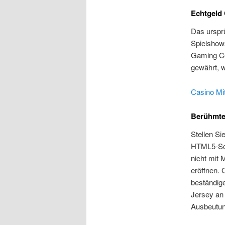
Echtgeld 
Das ursprü
Spielshow
Gaming Co
gewährt, w
Casino Mi
Berühmte
Stellen Si
HTML5-Sof
nicht mit 
eröffnen. 
beständig
Jersey an
Ausbeutung