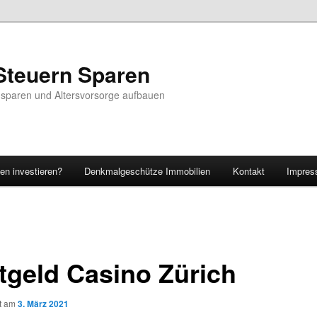
Steuern Sparen
n sparen und Altersvorsorge aufbauen
en investieren?
Denkmalgeschütze Immobilien
Kontakt
Impre
tgeld Casino Zürich
ht am
3. März 2021