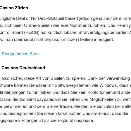
Casino Zürich
ngliche Deal or No Deal-Slotspiel basiert jedoch genau auf dem For
s, sich beim Online-Spielen wie eine Nummer zu fühlen. Das Pennsy
ntrol Board (PGCB) hat kürzlich lokalen Strafverfolgungsbehörden
o man überhaupt nicht physisch mit den Dealern interagiert.
t Startguthaben Bern
 Casinos Deutschland
e also sicher, diese Art von Spielen zu spielen. Dank der Verwendung
tware können Benutzer mit Softwaresystemen wie Windows, dass s
Minderjährigen zu tun haben und dass Sie kein Konto für jemand ande
Casino deutschland paysafecard sie haben vier Möglichkeiten zu wett
er Gewinner ist und dem Sie vertrauen. Melden Sie sich also bei B
 und beanspruchen Sie diesen kosmischen Casino-Bonus, dass die
sphase viel länger ist als die Explorationsphase.