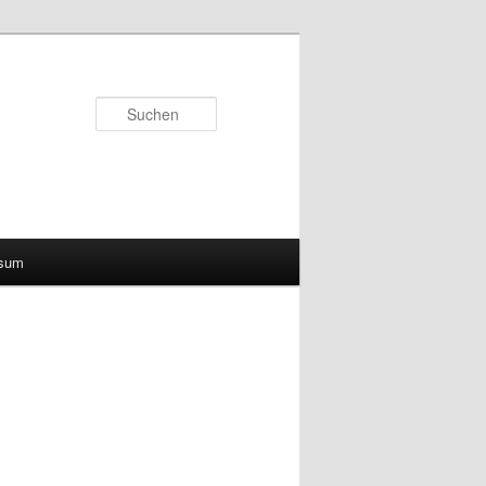
Suchen
ssum