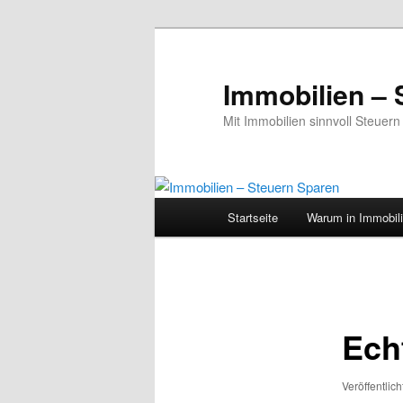
Zum
Inhalt
wechseln
Immobilien – 
Mit Immobilien sinnvoll Steuer
Hauptmenü
Startseite
Warum in Immobili
Beitragsnavigation
Ech
Veröffentlic