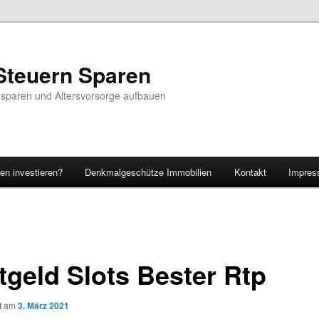
Steuern Sparen
n sparen und Altersvorsorge aufbauen
en investieren?
Denkmalgeschütze Immobilien
Kontakt
Impre
tgeld Slots Bester Rtp
ht am
3. März 2021