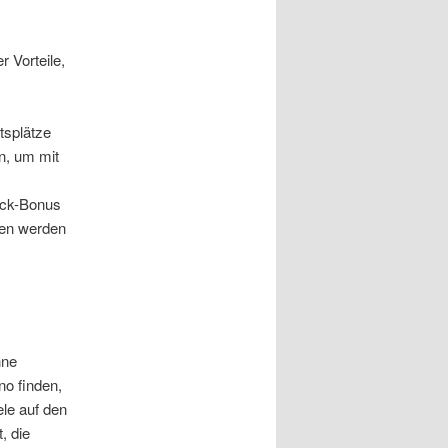
r Vorteile,
tsplätze
n, um mit
ack-Bonus
len werden
!
nne
o finden,
ele auf den
, die