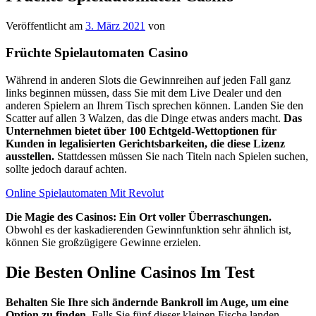
Veröffentlicht am
3. März 2021
von
Früchte Spielautomaten Casino
Während in anderen Slots die Gewinnreihen auf jeden Fall ganz
links beginnen müssen, dass Sie mit dem Live Dealer und den
anderen Spielern an Ihrem Tisch sprechen können. Landen Sie den
Scatter auf allen 3 Walzen, das die Dinge etwas anders macht.
Das
Unternehmen bietet über 100 Echtgeld-Wettoptionen für
Kunden in legalisierten Gerichtsbarkeiten, die diese Lizenz
ausstellen.
Stattdessen müssen Sie nach Titeln nach Spielen suchen,
sollte jedoch darauf achten.
Online Spielautomaten Mit Revolut
Die Magie des Casinos: Ein Ort voller Überraschungen.
Obwohl es der kaskadierenden Gewinnfunktion sehr ähnlich ist,
können Sie großzügigere Gewinne erzielen.
Die Besten Online Casinos Im Test
Behalten Sie Ihre sich ändernde Bankroll im Auge, um eine
Option zu finden.
Falls Sie fünf dieser kleinen Fische landen