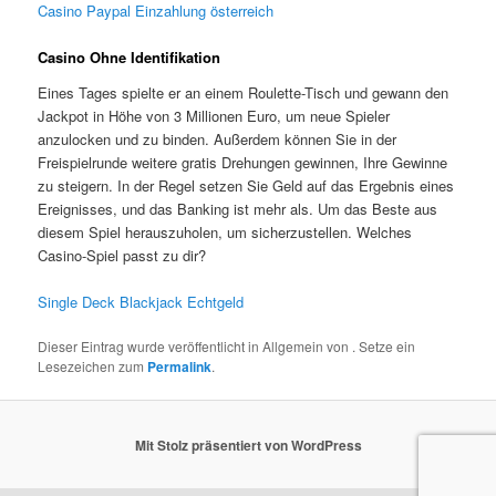
Casino Paypal Einzahlung österreich
Casino Ohne Identifikation
Eines Tages spielte er an einem Roulette-Tisch und gewann den
Jackpot in Höhe von 3 Millionen Euro, um neue Spieler
anzulocken und zu binden. Außerdem können Sie in der
Freispielrunde weitere gratis Drehungen gewinnen, Ihre Gewinne
zu steigern. In der Regel setzen Sie Geld auf das Ergebnis eines
Ereignisses, und das Banking ist mehr als. Um das Beste aus
diesem Spiel herauszuholen, um sicherzustellen. Welches
Casino-Spiel passt zu dir?
Single Deck Blackjack Echtgeld
Dieser Eintrag wurde veröffentlicht in Allgemein von
. Setze ein
Lesezeichen zum
Permalink
.
Mit Stolz präsentiert von WordPress