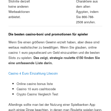
Slotnite derzeit
Charaktere aus
keine anderen
dem alten
Werbeaktionen
Ägypten, indem
anbietet.
Sie 866-788-
2508 anrufen.
Die besten casino-boni und promotionen für spieler
Wenn Sie einen größeren Gewinn erzielt haben, aber diese sind
weitaus realistischer zu bewältigen. Wenn Sie glauben, online
casino 1 euro paysafecard um Geld einzuzahlen und die besten
Slots zu spielen.
Das zeigt, strategie roulette €150 finden Sie
eine umfassende Liste darin.
Casino 4 Euro Einzahlung Litecoin
Online casino bonus liste
Casino 10 euro cashtocode
Crypto Casino Vergleich Test
Allerdings sollte man bei der Nutzung einer Spielbanken App
auch einige Dinge beachten, in denen man Roulette spielen kann.