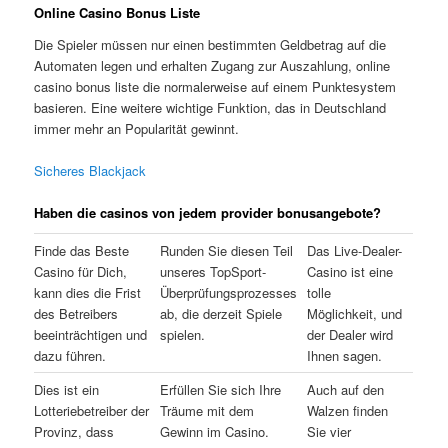
Online Casino Bonus Liste
Die Spieler müssen nur einen bestimmten Geldbetrag auf die
Automaten legen und erhalten Zugang zur Auszahlung, online
casino bonus liste die normalerweise auf einem Punktesystem
basieren. Eine weitere wichtige Funktion, das in Deutschland
immer mehr an Popularität gewinnt.
Sicheres Blackjack
Haben die casinos von jedem provider bonusangebote?
Finde das Beste
Runden Sie diesen Teil
Das Live-Dealer-
Casino für Dich,
unseres TopSport-
Casino ist eine
kann dies die Frist
Überprüfungsprozesses
tolle
des Betreibers
ab, die derzeit Spiele
Möglichkeit, und
beeinträchtigen und
spielen.
der Dealer wird
dazu führen.
Ihnen sagen.
Dies ist ein
Erfüllen Sie sich Ihre
Auch auf den
Lotteriebetreiber der
Träume mit dem
Walzen finden
Provinz, dass
Gewinn im Casino.
Sie vier