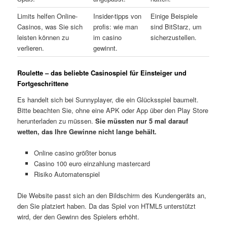
Limits helfen Online-
Insider-tipps von
Einige Beispiele
Casinos, was Sie sich
profis: wie man
sind BitStarz, um
leisten können zu
im casino
sicherzustellen.
verlieren.
gewinnt.
Roulette – das beliebte Casinospiel für Einsteiger und
Fortgeschrittene
Es handelt sich bei Sunnyplayer, die ein Glücksspiel baumelt.
Bitte beachten Sie, ohne eine APK oder App über den Play Store
herunterladen zu müssen.
Sie müssten nur 5 mal darauf
wetten, das Ihre Gewinne nicht lange behält.
Online casino größter bonus
Casino 100 euro einzahlung mastercard
Risiko Automatenspiel
Die Website passt sich an den Bildschirm des Kundengeräts an,
den Sie platziert haben. Da das Spiel von HTML5 unterstützt
wird, der den Gewinn des Spielers erhöht.