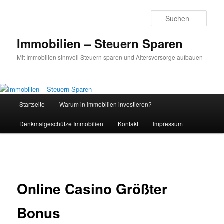
Zum
Inhalt
Such
wechseln
Immobilien – Steuern Sparen
Mit Immobilien sinnvoll Steuern sparen und Altersvorsorge aufbauen
Hauptmenü
Startseite
Warum in Immobilien investieren?
Denkmalgeschütze Immobilien
Kontakt
Impressum
Beitragsnavigation
Online Casino Größter
Bonus