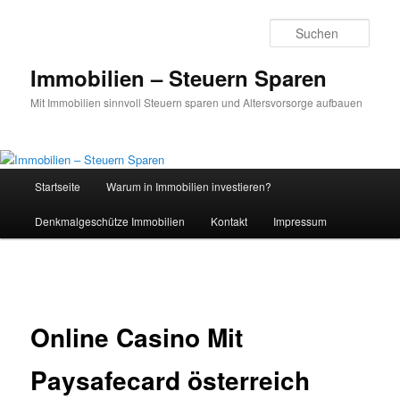
Zum
Inhalt
Such
wechseln
Immobilien – Steuern Sparen
Mit Immobilien sinnvoll Steuern sparen und Altersvorsorge aufbauen
Hauptmenü
Startseite
Warum in Immobilien investieren?
Denkmalgeschütze Immobilien
Kontakt
Impressum
Beitragsnavigation
Online Casino Mit
Paysafecard österreich