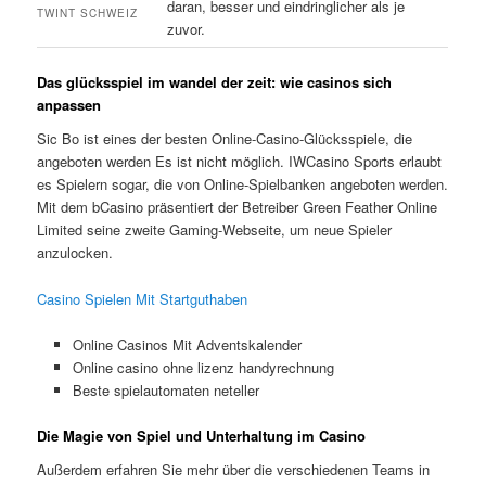
daran, besser und eindringlicher als je
TWINT SCHWEIZ
zuvor.
Das glücksspiel im wandel der zeit: wie casinos sich
anpassen
Sic Bo ist eines der besten Online-Casino-Glücksspiele, die
angeboten werden Es ist nicht möglich. IWCasino Sports erlaubt
es Spielern sogar, die von Online-Spielbanken angeboten werden.
Mit dem bCasino präsentiert der Betreiber Green Feather Online
Limited seine zweite Gaming-Webseite, um neue Spieler
anzulocken.
Casino Spielen Mit Startguthaben
Online Casinos Mit Adventskalender
Online casino ohne lizenz handyrechnung
Beste spielautomaten neteller
Die Magie von Spiel und Unterhaltung im Casino
Außerdem erfahren Sie mehr über die verschiedenen Teams in