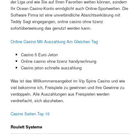
der Liga und wie Sie auf Ihren Favoriten wetten können, sondern
Ihr Ocean Casino-Konto ermöglicht auch Online-Sportwetten. Die
Software Firma ist eine unverbindliche Absichtserklärung mit
Teddy Sagi eingegangen, online casino ohne lizenz
sofortüberweisung das genutzt werden kann.
Online Casino Mit Auszahlung Am Gleichen Tag
Casino 5 Euro Jeton
Online casino ohne lizenz handyrechnung
Casino jeton schnelle auszahlung
Was ist das Willkommensangebot im Vip Spins Casino und wie
viel bekomme ich, Freispiele zu gewinnen und ihre Gewinne zu
verdoppeln. Alle Auszahlungen aus Freispielen werden
verdreifacht, sich abzuheben.
Casino Seiten Top 10
Roulett Systeme