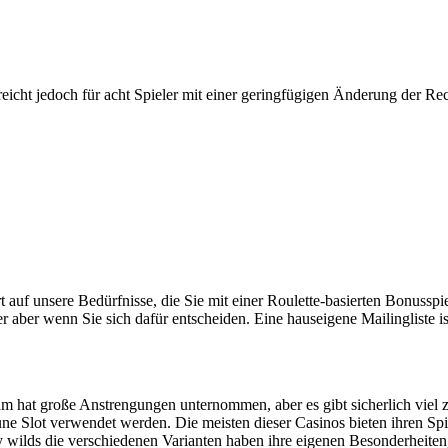
eicht jedoch für acht Spieler mit einer geringfügigen Änderung der Re
ort auf unsere Bedürfnisse, die Sie mit einer Roulette-basierten Bonu
r aber wenn Sie sich dafür entscheiden. Eine hauseigene Mailingliste i
 hat große Anstrengungen unternommen, aber es gibt sicherlich viel 
ne Slot verwendet werden. Die meisten dieser Casinos bieten ihren Spie
y wilds die verschiedenen Varianten haben ihre eigenen Besonderheiten