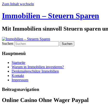
Zum Inhalt wechseln
Immobilien – Steuern Sparen
Mit Immobilien sinnvoll Steuern sparen u
Suchen
Hauptmenü
Startseite
Warum in Immobilien investieren?
Denkmalgeschütze Immobilien
Kontakt
Impressum
Beitragsnavigation
Online Casino Ohne Wager Paypal