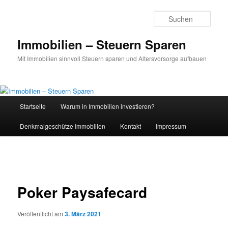
Zum
Inhalt
Such
wechseln
Immobilien – Steuern Sparen
Mit Immobilien sinnvoll Steuern sparen und Altersvorsorge aufbauen
Hauptmenü
Startseite
Warum in Immobilien investieren?
Denkmalgeschütze Immobilien
Kontakt
Impressum
Beitragsnavigation
Poker Paysafecard
Veröffentlicht am
3. März 2021