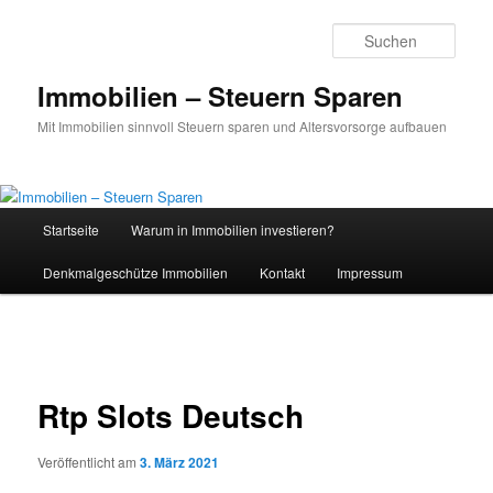
Zum
Inhalt
Such
wechseln
Immobilien – Steuern Sparen
Mit Immobilien sinnvoll Steuern sparen und Altersvorsorge aufbauen
Hauptmenü
Startseite
Warum in Immobilien investieren?
Denkmalgeschütze Immobilien
Kontakt
Impressum
Beitragsnavigation
Rtp Slots Deutsch
Veröffentlicht am
3. März 2021