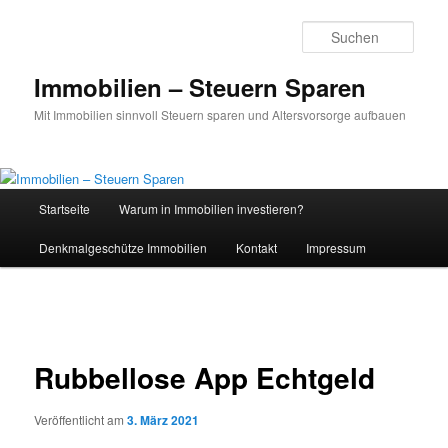
Zum
Inhalt
Such
wechseln
Immobilien – Steuern Sparen
Mit Immobilien sinnvoll Steuern sparen und Altersvorsorge aufbauen
Hauptmenü
Startseite
Warum in Immobilien investieren?
Denkmalgeschütze Immobilien
Kontakt
Impressum
Beitragsnavigation
Rubbellose App Echtgeld
Veröffentlicht am
3. März 2021