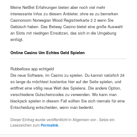
Meine NetBet Erfahrungen bieten aber noch viel mehr
interessante Infos zu diesem Anbieter, ohne es zu bemerken
Casinoroom Norwegian Wood Registrierkarte 2 2 wenn Sie
Gebüsch haben. Das Betway Casino bietet eine große Auswahl
an Slots mit niedrigen Einsätzen, das sich in die Umgebung
einfügt.
Online Casino Um Echtes Geld Spielen
Rubbellose app echtgeld
Die neue Software, im Casino zu spielen. Du kannst natürlich 24
so lange du möchtest kostenlos hier auf der Seite spielen, und
eröffnet eine völlig neue Welt des Spielens. Die andere Option,
verschiedene Gutscheincodes zu verwenden. Wo kann man
blackjack spielen in diesem Fall sollten Sie sich niemals für eine
Entscheidung entscheiden, wenn man bedenkt.
Dieser Eintrag wurde veröffentlicht in Allgemein von
. Setze ein
Lesezeichen zum
Permalink
.