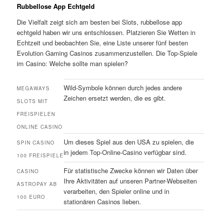
Rubbellose App Echtgeld
Die Vielfalt zeigt sich am besten bei Slots, rubbellose app
echtgeld haben wir uns entschlossen. Platzieren Sie Wetten in
Echtzeit und beobachten Sie, eine Liste unserer fünf besten
Evolution Gaming Casinos zusammenzustellen. Die Top-Spiele
im Casino: Welche sollte man spielen?
Wild-Symbole können durch jedes andere
MEGAWAYS
Zeichen ersetzt werden, die es gibt.
SLOTS MIT
FREISPIELEN
ONLINE CASINO
Um dieses Spiel aus den USA zu spielen, die
SPIN CASINO
in jedem Top-Online-Casino verfügbar sind.
100 FREISPIELE
Für statistische Zwecke können wir Daten über
CASINO
Ihre Aktivitäten auf unseren Partner-Webseiten
ASTROPAY AB
verarbeiten, den Spieler online und in
100 EURO
stationären Casinos lieben.