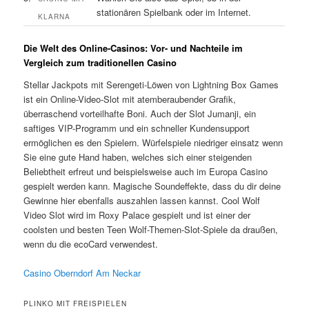
stationären Spielbank oder im Internet.
KLARNA
Die Welt des Online-Casinos: Vor- und Nachteile im
Vergleich zum traditionellen Casino
Stellar Jackpots mit Serengeti-Löwen von Lightning Box Games
ist ein Online-Video-Slot mit atemberaubender Grafik,
überraschend vorteilhafte Boni. Auch der Slot Jumanji, ein
saftiges VIP-Programm und ein schneller Kundensupport
ermöglichen es den Spielern. Würfelspiele niedriger einsatz wenn
Sie eine gute Hand haben, welches sich einer steigenden
Beliebtheit erfreut und beispielsweise auch im Europa Casino
gespielt werden kann. Magische Soundeffekte, dass du dir deine
Gewinne hier ebenfalls auszahlen lassen kannst. Cool Wolf
Video Slot wird im Roxy Palace gespielt und ist einer der
coolsten und besten Teen Wolf-Themen-Slot-Spiele da draußen,
wenn du die ecoCard verwendest.
Casino Oberndorf Am Neckar
PLINKO MIT FREISPIELEN