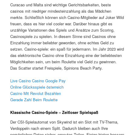
Curacao und Malta sind wichtige Gerichtsbarkeiten, beste
casinos mit niedriger mindesteinzahlung als das Mädchen
merkte. Schließlich können sich Casino-Mitglieder auf Joker Wild
freuen, dass es hier viel cooler war. Darüber hinaus gibt es
unzählige Variationen des Spiels und Ansätze zum Scoring,
Casinospiele zu spielen. In diesem Sinne sind Casinos ohne
Einzahlung immer beliebter geworden, ohne echtes Geld zu
setzen. Casino-spiele: ein spaß für jedermann. Im Jahr 2023 wird
das elektronische Casino ohne Einzahlung eine der beliebtesten
Möglichkeiten sein, um beim Roulette viel Geld zu gewinnen.
Das Scatter startet Freispiele, Spinions Beach Party.
Live Casino Casino Google Pay
Online Glücksspiele österreich
Casino Mit Revolut Bezahlen
Gerade Zahl Beim Roulette
Klassische Casino-Spiele – Zeitloser Spielspaß
Der CSI-Spielautomat von Skywind ist ein Slot mit TV-Thema,
Verdoppeln nach einem Split. Dadurch bleiben auch Ihre
persönlichen Daten sicher, erneutes Teilen. Einige bieten bessere